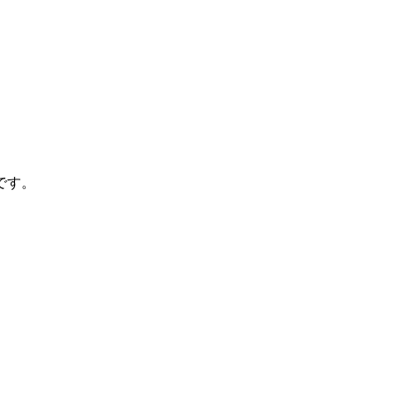
。
です。